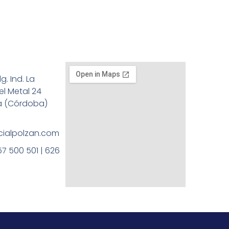
g. Ind. La
el Metal 24
a (Córdoba)
ialpolzan.com
57 500 501 | 626