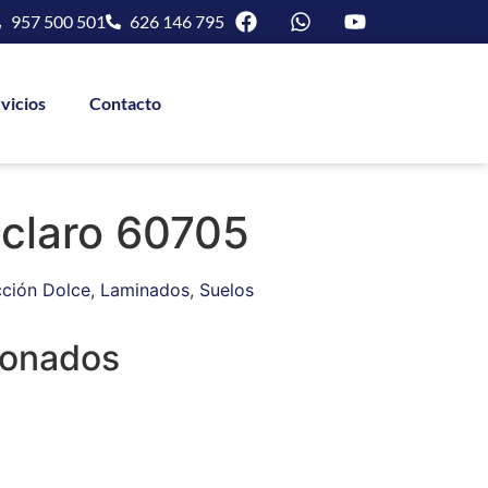
957 500 501
626 146 795
vicios
Contacto
 claro 60705
ción Dolce
,
Laminados
,
Suelos
ionados