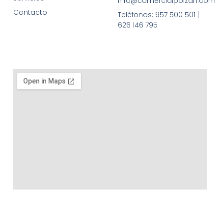
info@comercialpolzan.com
Contacto
Teléfonos: 957 500 501 |
626 146 795