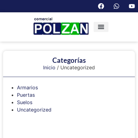
Categorías
Inicio
/ Uncategorized
Armarios
Puertas
Suelos
Uncategorized