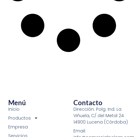
Menú
Contacto
Inicio
Dirección: Polg. Ind. La
Viñuela, C/ del Metal 24
Productos
14900 Lucena (Córdoba)
Empresa
Email:
Servicios