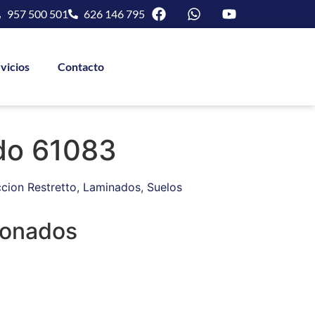
957 500 501
626 146 795
vicios
Contacto
ido 61083
cion Restretto
,
Laminados
,
Suelos
ionados