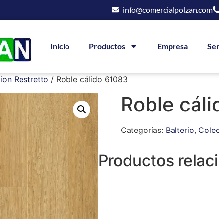
info@comercialpolzan.com
Inicio
Productos
Empresa
Ser
ion Restretto
/ Roble cálido 61083
Roble cál
Categorías:
Balterio
,
Colec
Productos relac