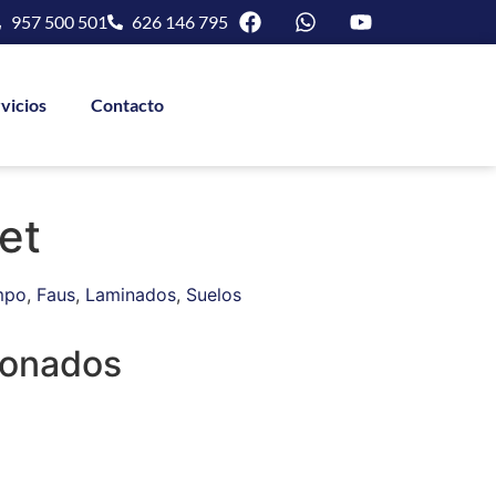
957 500 501
626 146 795
vicios
Contacto
et
mpo
,
Faus
,
Laminados
,
Suelos
ionados