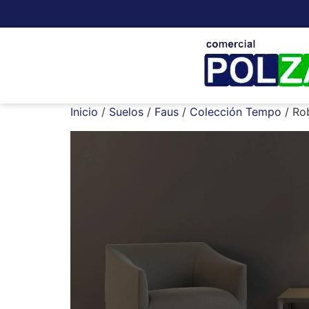
Inicio
/
Suelos
/
Faus
/
Colección Tempo
/ Ro