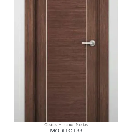
Clasicas
,
Modernas
,
Puertas
MODELO E33