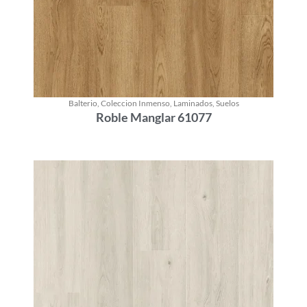
Balterio
,
Coleccion Inmenso
,
Laminados
,
Suelos
Roble Manglar 61077