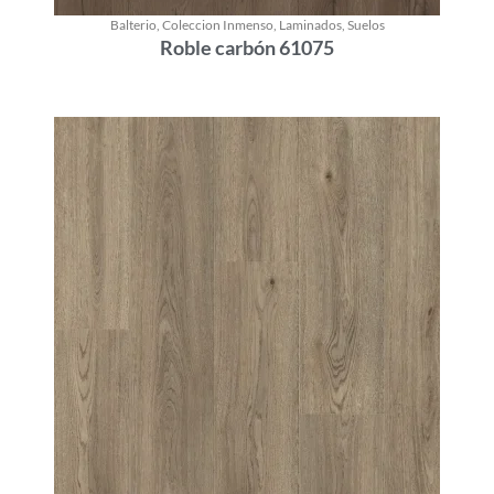
Balterio
,
Coleccion Inmenso
,
Laminados
,
Suelos
Roble carbón 61075