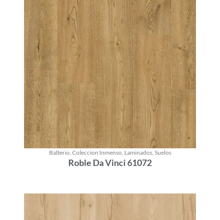
Balterio
,
Coleccion Inmenso
,
Laminados
,
Suelos
Roble Da Vinci 61072